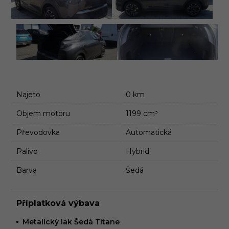
Najeto
0 km
Objem motoru
1199 cm³
Převodovka
Automatická
Palivo
Hybrid
Barva
Šedá
Příplatková výbava
Metalický lak Šedá Titane