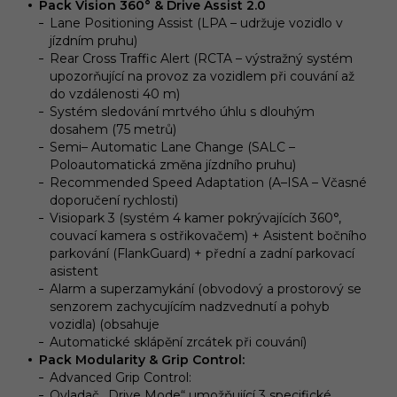
Pack Vision 360° & Drive Assist 2.0
Lane Positioning Assist (LPA – udržuje vozidlo v
jízdním pruhu)
Rear Cross Traffic Alert (RCTA – výstražný systém
upozorňující na provoz za vozidlem při couvání až
do vzdálenosti 40 m)
Systém sledování mrtvého úhlu s dlouhým
dosahem (75 metrů)
Semi– Automatic Lane Change (SALC –
Poloautomatická změna jízdního pruhu)
Recommended Speed Adaptation (A–ISA – Včasné
doporučení rychlosti)
Visiopark 3 (systém 4 kamer pokrývajících 360°,
couvací kamera s ostřikovačem) + Asistent bočního
parkování (FlankGuard) + přední a zadní parkovací
asistent
Alarm a superzamykání (obvodový a prostorový se
senzorem zachycujícím nadzvednutí a pohyb
vozidla) (obsahuje
Automatické sklápění zrcátek při couvání)
Pack Modularity & Grip Control:
Advanced Grip Control:
Ovladač „Drive Mode“ umožňující 3 specifické