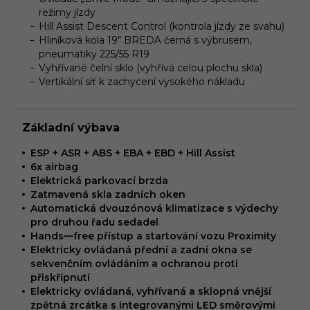
režimy jízdy
Hill Assist Descent Control (kontrola jízdy ze svahu)
Hliníková kola 19" BREDA černá s výbrusem,
pneumatiky 225/55 R19
Vyhřívané čelní sklo (vyhřívá celou plochu skla)
Vertikální síť k zachycení vysokého nákladu
Základní výbava
ESP + ASR + ABS + EBA + EBD + Hill Assist
6x airbag
Elektrická parkovací brzda
Zatmavená skla zadních oken
Automatická dvouzónová klimatizace s výdechy
pro druhou řadu sedadel
Hands—free přístup a startování vozu Proximity
Elektricky ovládaná přední a zadní okna se
sekvenčním ovládáním a ochranou proti
přiskřípnutí
Elektricky ovládaná, vyhřívaná a sklopná vnější
zpětná zrcátka s integrovanými LED směrovými