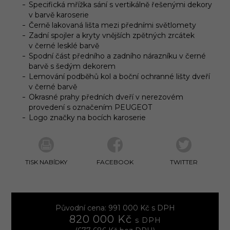
Specifická mřížka sání s vertikálně řešenými dekory
v barvě karoserie
Černě lakovaná lišta mezi předními světlomety
Zadní spojler a kryty vnějších zpětných zrcátek
v černé lesklé barvě
Spodní část předního a zadního nárazníku v černé
barvě s šedým dekorem
Lemování podběhů kol a boční ochranné lišty dveří
v černé barvě
Okrasné prahy předních dveří v nerezovém
provedení s označením PEUGEOT
Logo značky na bocích karoserie
TISK NABÍDKY
FACEBOOK
TWITTER
Původní cena: 991 000 Kč s DPH
820 000 Kč
s DPH