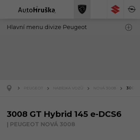
Hlavní menu divize Peugeot
PEUGEOT
NABÍDKA VOZŮ
NOVÁ 3008
3008 
3008 GT Hybrid 145 e-DCS6
| PEUGEOT NOVÁ 3008