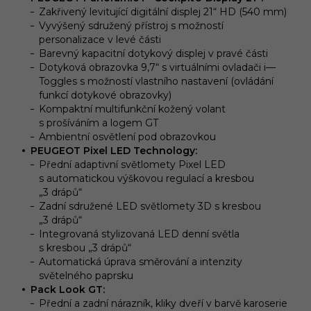
Zakřivený levitující digitální displej 21“ HD (540 mm)
Vyvýšený sdružený přístroj s možností
personalizace v levé části
Barevný kapacitní dotykový displej v pravé části
Dotyková obrazovka 9,7“ s virtuálními ovladači i—
Toggles s možností vlastního nastavení (ovládání
funkcí dotykové obrazovky)
Kompaktní multifunkční kožený volant
s prošíváním a logem GT
Ambientní osvětlení pod obrazovkou
PEUGEOT Pixel LED Technology:
Přední adaptivní světlomety Pixel LED
s automatickou výškovou regulací a kresbou
„3 drápů“
Zadní sdružené LED světlomety 3D s kresbou
„3 drápů“
Integrovaná stylizovaná LED denní světla
s kresbou „3 drápů“
Automatická úprava směrování a intenzity
světelného paprsku
Pack Look GT:
Přední a zadní nárazník, kliky dveří v barvě karoserie