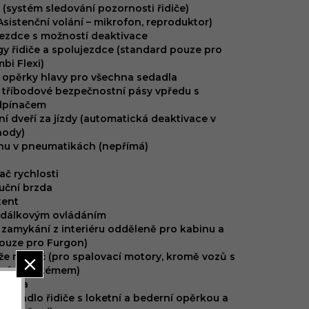
t (systém sledování pozornosti řidiče)
sistenční volání – mikrofon, reproduktor)
ujezdce s možností deaktivace
gy řidiče a spolujezdce (standard pouze pro
bi Flexi)
 opěrky hlavy pro všechna sedadla
 tříbodové bezpečnostní pásy vpředu s
dpínačem
 dveří za jízdy (automatická deaktivace v
hody)
chu v pneumatikách (nepřímá)
č rychlosti
ruční brzda
tent
s dálkovým ovládáním
 zamykání z interiéru odděleně pro kabinu a
pouze pro Furgon)
že na klíč (pro spalovací motory, kromě vozů s
ovým systémem)
ritiba
 sedadlo řidiče s loketní a bederní opěrkou a