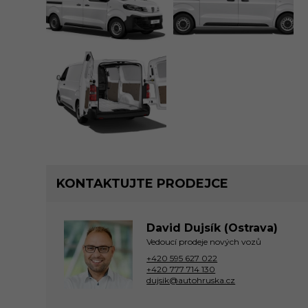
KONTAKTUJTE PRODEJCE
David Dujsík (Ostrava)
Vedoucí prodeje nových vozů
+420 595 627 022
+420 777 714 130
dujsik@autohruska.cz