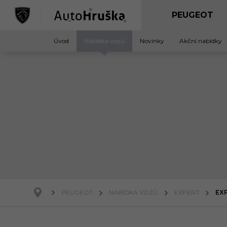
Úvod
Nabídka vozů
Novinky
Akční nabídky
PEUGEOT
NABÍDKA VOZŮ
EXPERT
EXP