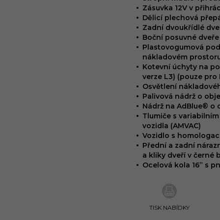
Zásuvka 12V v přihrá
Dělicí plechová přep
Zadní dvoukřídlé dve
Boční posuvné dveře 
Plastovogumová podl
nákladovém prostor
Kotevní úchyty na po
verze L3) (pouze pro
Osvětlení nákladové
Palivová nádrž o obje
Nádrž na AdBlue® o o
Tlumiče s variabilním
vozidla (AMVAC)
Vozidlo s homologací
Přední a zadní nárazn
a kliky dveří v černé 
Ocelová kola 16” s p
TISK NABÍDKY