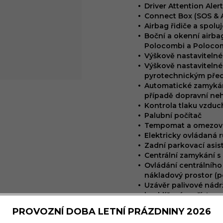
Driver Attention Aler
Connect Box (SOS & A
Airbag řidiče a spol
Boční a okenní airba
Polocombi a Polocom
Výškově nastavitelné
Výškově nastavitelné
pyrotechnickým pře
Automatické zamykání
případě dopravní ne
Kontrola tlaku vzdu
Palubní počítač
Tempomat a omezova
Elektricky ovládaná 
Zadní parkovací asis
Centrální zamykání 
Ovládání centrálního
nákladový prostor (
Uzávěr palivové nádr
bezklíčovým přístup
Látkové čalounění Cu
PROVOZNÍ DOBA LETNÍ PRÁZDNINY 2026
Výškově nastavitelné