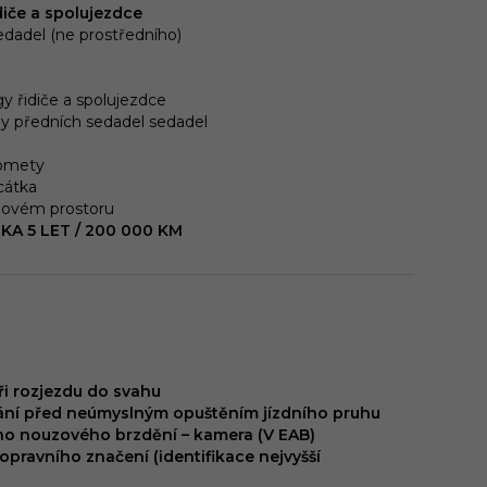
diče a spolujezdce
edadel (ne prostředního)
gy řidiče a spolujezdce
ny předních sedadel sedadel
lomety
cátka
dovém prostoru
A 5 LET / 200 000 KM
i rozjezdu do svahu
vání před neúmyslným opuštěním jízdního pruhu
o nouzového brzdění – kamera (V EAB)
pravního značení (identifikace nejvyšší