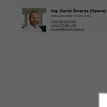
Ing. David Šmarda (Opava)
Vedoucí prodeje nových vozů
+420 553 609 986
+420 777 684 055
smarda@autohruska.cz