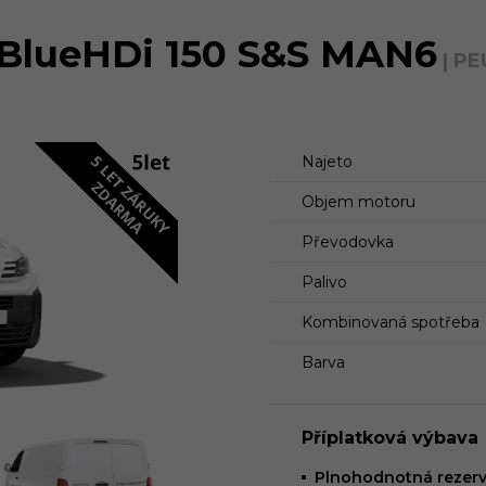
2 BlueHDi 150 S&S MAN6
| P
Najeto
Objem motoru
Převodovka
Palivo
Kombinovaná spotřeba
Barva
Příplatková výbava
Plnohodnotná rezerv