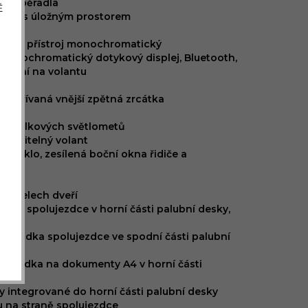
em opěradla
Ě
zdce s úložným prostorem
alubní přístroj monochromatický
monochromatický dotykový displej, Bluetooth,
ládání na volantu
předu
 vyhřívaná vnější zpětná zrcátka
enzor
ní dálkových světlometů
stavitelný volant
lní sklo, zesílená boční okna řidiče a
 panelech dveří
ádka spolujezdce v horní části palubní desky,
řihrádka spolujezdce ve spodní části palubní
řihrádka na dokumenty A4 v horní části
y integrované do horní části palubní desky
 na straně spolujezdce