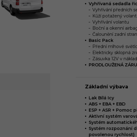
Vyhřívaná sedadla ři
Vyhřívání předních s
Kůží potažený volant
Vyhřívání volantu
Boční a okenní airba
Čalounění zadní stra
Basic Pack
Přední mlhové svět
Elektricky sklopná zr
Zásuvka 12V v nákla
PRODLOUŽENÁ ZÁRUK
Základní výbava
Lak Bílá Icy
ABS + EBA + EBD
ESP + ASR + Pomoc př
Aktivní systém varo
Systém automatickéh
Systém rozpoznání do
povolenou rychlost)