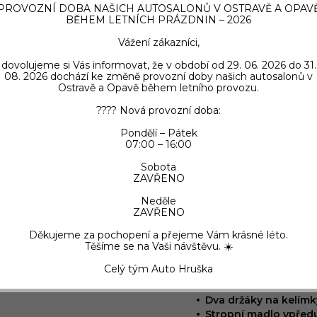
nastavitelným sklon
PROVOZNÍ DOBA NAŠICH AUTOSALONŮ V OSTRAVĚ A OPAV
Dvojsedadlo spoluje
BĚHEM LETNÍCH PRÁZDNIN – 2026
Manuální klimatizace
Vážení zákazníci,
Digitální sdružený p
Audiosystém RCE: 5” 
dovolujeme si Vás informovat, že v období od 29. 06. 2026 do 31.
DAB tuner, 1x USB, ov
08. 2026 dochází ke změně provozní doby našich autosalonů v
Ostravě a Opavě během letního provozu.
Čtyři reproduktory v
Elektricky ovládaná a
???? Nová provozní doba:
Světelný a dešťový s
Automatické přepíná
Pondělí – Pátek
07:00 – 16:00
Výškově a podélně na
Vrstvené akustické če
Sobota
spolujezdce
ZAVŘENO
Osvětlení kabiny
Neděle
Odkládací prostory v
ZAVŘENO
Krytá odkládací přihr
klimatizovaná
Děkujeme za pochopení a přejeme Vám krásné léto.
Otevřená odkládací p
Těšíme se na Vaši návštěvu. ☀️
desky
Celý tým Auto Hruška
Středová odkládací p
palubní desky
Dva držáky na kelímk
Stropní madlo vpředu