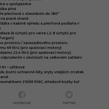
dce u spolujezdce
ážka plná
ře plechové s otevíráním do 180°
na pravé straně
ážka v kabině vpředu a plechová podlaha v
u
dlaze (6 úchytů pro verze L2; 8 úchytů pro
 Furgon)
ho prostoru / zavazadlového prostoru
mu 69 litrů (pro spalovací motory)
bjemu 22,4 litrů (pro spalovací motory)
 odpružením v závislosti na celkovém zatížení
 N1 – užitkové
ík, boční ochranné lišty, kryty vnějších zrcátek
barvě
neumatikami 215/65 R16C, středové krytky kol
FACEBOOK
TWITTER