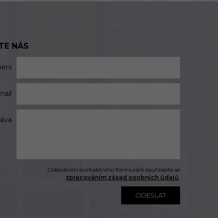
TE NÁS
mení
mail
ráva
Odesláním kontaktního formuláře souhlasíte se
zpracováním zásad osobních údajů
.
ODESLAT