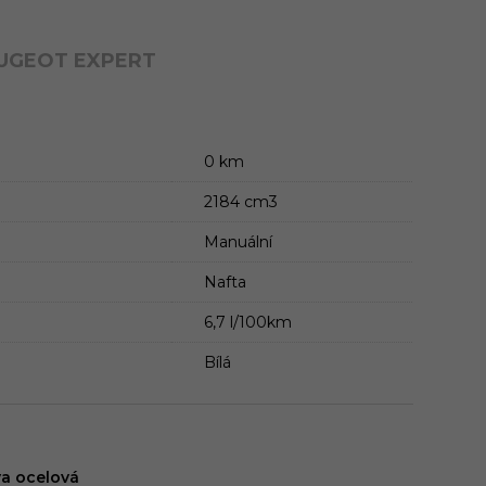
EUGEOT EXPERT
0 km
2184 cm3
Manuální
Nafta
6,7 l/100km
Bílá
a ocelová