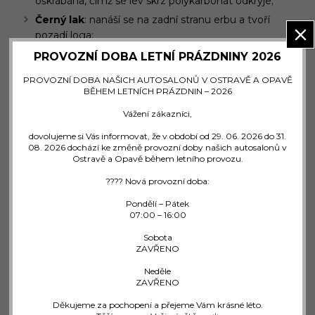
oškrábána, čímž se lev skrz polykarbonát odkryje;
Černý lak
: nanáší se na zadní stranu erbu a tvoří
pozadí loga;
Nanášení
ochranného laku
na přední plochu: za
PROVOZNÍ DOBA LETNÍ PRÁZDNINY 2026
účelem ochrany před vnějšími vlivy (nárazy, slunce,
PROVOZNÍ DOBA NAŠICH AUTOSALONŮ V OSTRAVĚ A OPAVĚ
změny teploty...) se na přední plochu erbu nanáší
BĚHEM LETNÍCH PRÁZDNIN – 2026
ochranný lak;
Vážení zákazníci,
Upevnění
: Erb se přilepí na technický upevňovací díl
a poté se společně přišroubují k mřížce.
dovolujeme si Vás informovat, že v období od 29. 06. 2026 do 31.
08. 2026 dochází ke změně provozní doby našich autosalonů v
Ostravě a Opavě během letního provozu.
Tento výrobní proces použila značka Peugeot vůbec
poprvé.
???? Nová provozní doba:
Co se skrývá pod znakem?
Pondělí – Pátek
07:00 – 16:00
Radar chráněný novým znakem Peugeot poskytuje
Sobota
přístup k nejnovější generaci asistenčních systémů řízení:
ZAVŘENO
Adaptivní tempomat s funkcí Stop and Go –
Neděle
ZAVŘENO
spojený s automatickou převodovkou EAT8 – s
nastavitelnou vzdáleností mezi vozidly;
Děkujeme za pochopení a přejeme Vám krásné léto.