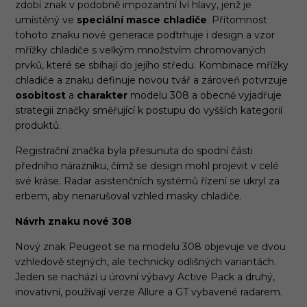
zdobí znak v podobně impozantní lví hlavy, jenž je
umístěný ve
speciální masce chladiče
. Přítomnost
tohoto znaku nové generace podtrhuje i design a vzor
mřížky chladiče s velkým množstvím chromovaných
prvků, které se sbíhají do jejího středu. Kombinace mřížky
chladiče a znaku definuje novou tvář a zároveň potvrzuje
osobitost
a
charakter
modelu 308 a obecně vyjadřuje
strategii značky směřující k postupu do vyšších kategorií
produktů.
Registrační značka byla přesunuta do spodní části
předního nárazníku, čímž se design mohl projevit v celé
své kráse. Radar asistenčních systémů řízení se ukryl za
erbem, aby nenarušoval vzhled masky chladiče.
Návrh znaku nové 308
Nový znak Peugeot se na modelu 308 objevuje ve dvou
vzhledově stejných, ale technicky odlišných variantách.
Jeden se nachází u úrovní výbavy Active Pack a druhý,
inovativní, používají verze Allure a GT vybavené radarem.