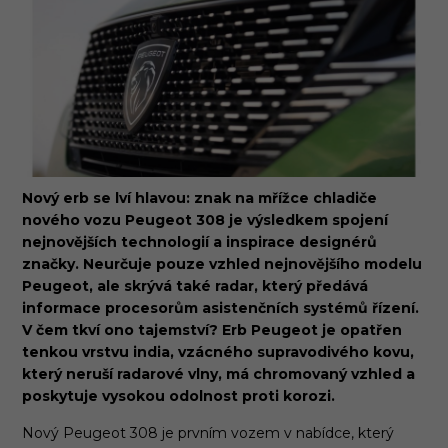
Nový erb se lví hlavou: znak na mřížce chladiče
nového vozu Peugeot 308 je výsledkem spojení
nejnovějších technologií a inspirace designérů
značky. Neurčuje pouze vzhled nejnovějšího modelu
Peugeot, ale skrývá také radar, který předává
informace procesorům asistenčních systémů řízení.
V čem tkví ono tajemství? Erb Peugeot je opatřen
tenkou vrstvu india, vzácného supravodivého kovu,
který neruší radarové vlny, má chromovaný vzhled a
poskytuje vysokou odolnost proti korozi.
Nový Peugeot 308 je prvním vozem v nabídce, který