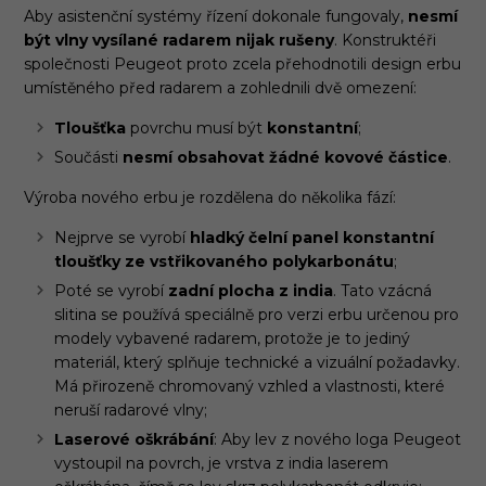
Aby asistenční systémy řízení dokonale fungovaly,
nesmí
být vlny vysílané radarem nijak rušeny
. Konstruktéři
společnosti Peugeot proto zcela přehodnotili design erbu
umístěného před radarem a zohlednili dvě omezení:
Tloušťka
povrchu musí být
konstantní
;
Součásti
nesmí obsahovat žádné kovové částice
.
Výroba nového erbu je rozdělena do několika fází:
Nejprve se vyrobí
hladký čelní panel konstantní
tloušťky
ze vstřikovaného polykarbonátu
;
Poté se vyrobí
zadní plocha z india
. Tato vzácná
slitina se používá speciálně pro verzi erbu určenou pro
modely vybavené radarem, protože je to jediný
materiál, který splňuje technické a vizuální požadavky.
Má přirozeně chromovaný vzhled a vlastnosti, které
neruší radarové vlny;
Laserové oškrábání
: Aby lev z nového loga Peugeot
vystoupil na povrch, je vrstva z india laserem