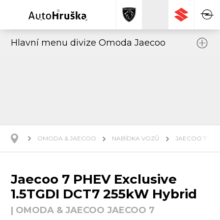
Hlavní menu divize Omoda Jaecoo
OMODA & JAECOO
NABÍDKA VOZŮ
JAECOO 7
Jaecoo 7 PHEV Exclusive
1.5TGDI DCT7 255kW Hybrid
| OMODA & JAECOO JAECOO 7