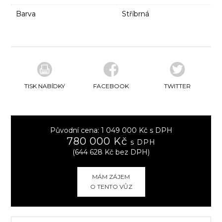
Barva
Stříbrná
TISK NABÍDKY
FACEBOOK
TWITTER
Původní cena: 1 049 000 Kč s DPH
780 000 Kč
s DPH
(644 628 Kč bez DPH)
MÁM ZÁJEM
O TENTO VŮZ