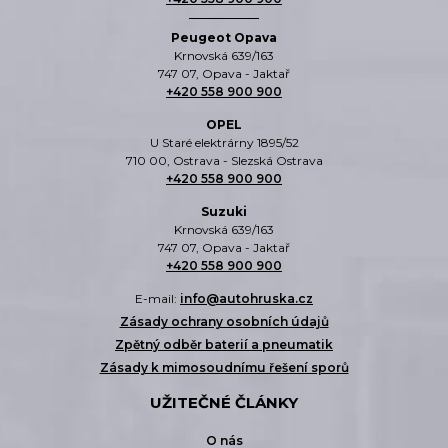
Peugeot Opava
Krnovská 639/163
747 07, Opava - Jaktař
+420 558 900 900
OPEL
U Staré elektrárny 1895/52
710 00, Ostrava - Slezská Ostrava
+420 558 900 900
Suzuki
Krnovská 639/163
747 07, Opava - Jaktař
+420 558 900 900
E-mail:
info@autohruska.cz
Zásady ochrany osobních údajů
Zpětný odběr baterií a pneumatik
Zásady k mimosoudnímu řešení sporů
UŽITEČNÉ ČLÁNKY
O nás