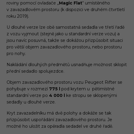
roviny pomocí ovladače „
Magic Flat
“ umístěného
v zavazadlovém prostoru (k dispozici ve druhém čtvrtletí
roku 2019).
U dlouhé verze lze obě samostatná sedadla ve třetí řadě
z vozu vyjmout (stejně jako u standardní verze vozu) a
jsou navíc posuvná, takže se dokážou přizpůsobit situaci
pro větší objem zavazadlového prostoru, nebo prostoru
pro nohy.
Nakládání dlouhých předmětů usnadňuje možnost sklopit
přední sedadlo spolujezdce.
Objem zavazadlového prostoru vozu Peugeot Rifter se
pohybuje v rozmezí
775 l
pod krytem u pětimístné
standardní verze po
4 000 l
ke stropu se sklopenými
sedadly u dlouhé verze.
Kryt zavazadelníku má dvě polohy a dokáže se tak
přizpůsobit uspořádání zavazadlového prostoru. Je
možné ho uložit za opěradla sedadel ve druhé řadě.