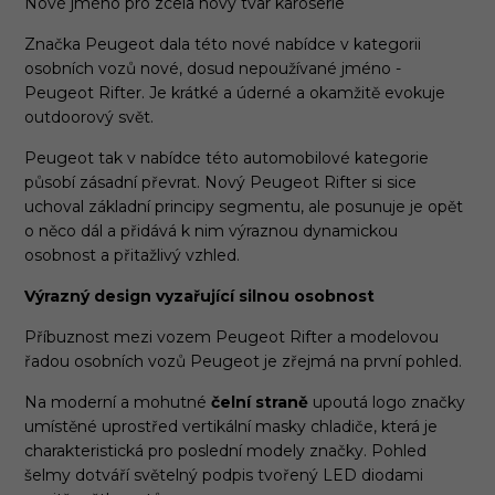
Nové jméno pro zcela nový tvar karoserie
Značka Peugeot dala této nové nabídce v kategorii
osobních vozů nové, dosud nepoužívané jméno -
Peugeot Rifter. Je krátké a úderné a okamžitě evokuje
outdoorový svět.
Peugeot tak v nabídce této automobilové kategorie
působí zásadní převrat. Nový Peugeot Rifter si sice
uchoval základní principy segmentu, ale posunuje je opět
o něco dál a přidává k nim výraznou dynamickou
osobnost a přitažlivý vzhled.
Výrazný design vyzařující silnou osobnost
Příbuznost mezi vozem Peugeot Rifter a modelovou
řadou osobních vozů Peugeot je zřejmá na první pohled.
Na moderní a mohutné
čelní straně
upoutá logo značky
umístěné uprostřed vertikální masky chladiče, která je
charakteristická pro poslední modely značky. Pohled
šelmy dotváří světelný podpis tvořený LED diodami