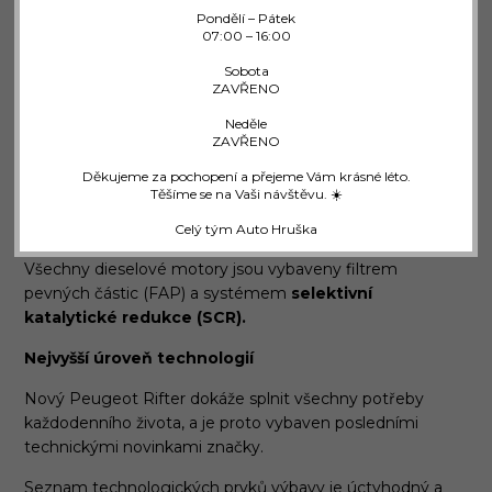
varianty:
Pondělí – Pátek
07:00 – 16:00
BlueHDi 130 k S&S s šestistupňovou manuální
převodovkou nebo s osmistupňovou automatickou
Sobota
ZAVŘENO
převodovkou EAT8;
Neděle
BlueHDi 100 k s pětistupňovou manuální
ZAVŘENO
převodovkou rovněž k dispozici ve verzi s velmi
nízkou spotřebou;
Děkujeme za pochopení a přejeme Vám krásné léto.
Těšíme se na Vaši návštěvu. ☀️
BlueHDi 75 k, s pětistupňovou manuální
převodovkou.
Celý tým Auto Hruška
Všechny dieselové motory jsou vybaveny filtrem
pevných částic (FAP) a systémem
selektivní
katalytické redukce (SCR).
Nejvyšší úroveň technologií
Nový Peugeot Rifter dokáže splnit všechny potřeby
každodenního života, a je proto vybaven posledními
technickými novinkami značky.
Seznam technologických prvků výbavy je úctyhodný a