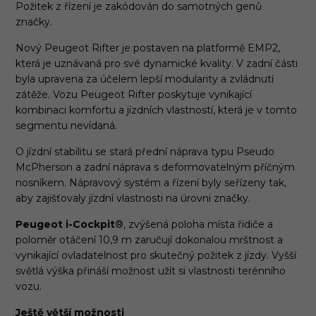
Požitek z řízení je zakódován do samotných genů
značky.
Nový Peugeot Rifter je postaven na platformě EMP2,
která je uznávaná pro své dynamické kvality. V zadní části
byla upravena za účelem lepší modularity a zvládnutí
zátěže. Vozu Peugeot Rifter poskytuje vynikající
kombinaci komfortu a jízdních vlastností, která je v tomto
segmentu nevídaná.
O jízdní stabilitu se stará přední náprava typu Pseudo
McPherson a zadní náprava s deformovatelným příčným
nosníkem. Nápravový systém a řízení byly seřízeny tak,
aby zajišťovaly jízdní vlastnosti na úrovni značky.
Peugeot i-Cockpit
®, zvýšená poloha místa řidiče a
poloměr otáčení 10,9 m zaručují dokonalou mrštnost a
vynikající ovladatelnost pro skutečný požitek z jízdy. Vyšší
světlá výška přináší možnost užít si vlastnosti terénního
vozu.
Ještě větší možnosti