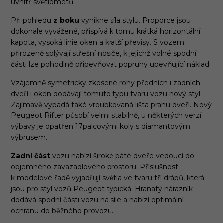
uvnitř světlometů.
Při pohledu
z boku
vynikne síla stylu. Proporce jsou
dokonale vyvážené, přispívá k tomu krátká horizontální
kapota, vysoká linie oken a kratší převisy. S vozem
přirozeně splývají střešní nosiče, k jejichž volné spodní
části lze pohodlně připevňovat popruhy upevňující náklad.
Vzájemně symetricky zkosené rohy předních i zadních
dveří i oken dodávají tomuto typu tvaru vozu nový styl.
Zajímavě vypadá také vroubkovaná lišta prahu dveří. Nový
Peugeot Rifter působí velmi stabilně, u některých verzí
výbavy je opatřen 17palcovými koly s diamantovým
výbrusem.
Zadní část
vozu nabízí široké páté dveře vedoucí do
objemného zavazadlového prostoru. Příslušnost
k modelové řadě vyjadřují světla ve tvaru tří drápů, která
jsou pro styl vozů Peugeot typická. Hranatý nárazník
dodává spodní části vozu na síle a nabízí optimální
ochranu do běžného provozu.