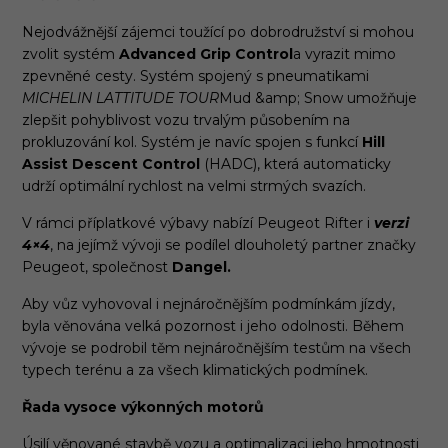
Nejodvážnější zájemci toužící po dobrodružství si mohou
zvolit systém
Advanced Grip Control
a vyrazit mimo
zpevněné cesty. Systém spojený s pneumatikami
MICHELIN LATTITUDE TOUR
Mud &amp; Snow umožňuje
zlepšit pohyblivost vozu trvalým působením na
prokluzování kol. Systém je navíc spojen s funkcí
Hill
Assist Descent Control
(HADC), která automaticky
udrží optimální rychlost na velmi strmých svazích.
V rámci příplatkové výbavy nabízí Peugeot Rifter i
verzi
4×4
, na jejímž vývoji se podílel dlouholetý partner značky
Peugeot, společnost
Dangel.
Aby vůz vyhovoval i nejnáročnějším podmínkám jízdy,
byla věnována velká pozornost i jeho odolnosti. Během
vývoje se podrobil těm nejnáročnějším testům na všech
typech terénu a za všech klimatických podmínek.
Řada vysoce výkonných motorů
Úsilí věnované stavbě vozu a optimalizaci jeho hmotnosti