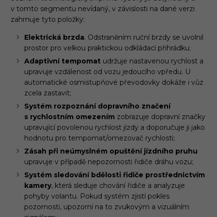
v tomto segmentu nevídaný, v závislosti na dané verzi
zahrnuje tyto položky:
Elektrická brzda
. Odstraněním ruční brzdy se uvolnil
prostor pro velkou praktickou odkládací přihrádku;
Adaptivní tempomat
udržuje nastavenou rychlost a
upravuje vzdálenost od vozu jedoucího vpředu. U
automatické osmistupňové převodovky dokáže i vůz
zcela zastavit;
Systém rozpoznání dopravního značení
s rychlostním omezením
zobrazuje dopravní značky
upravující povolenou rychlost jízdy a doporučuje ji jako
hodnotu pro tempomat/omezovač rychlosti;
Zásah při neúmyslném opuštění jízdního pruhu
upravuje v případě nepozornosti řidiče dráhu vozu;
Systém sledování bdělosti řidiče prostřednictvím
kamery
, která sleduje chování řidiče a analyzuje
pohyby volantu. Pokud systém zjistí pokles
pozornosti, upozorní na to zvukovým a vizuálním