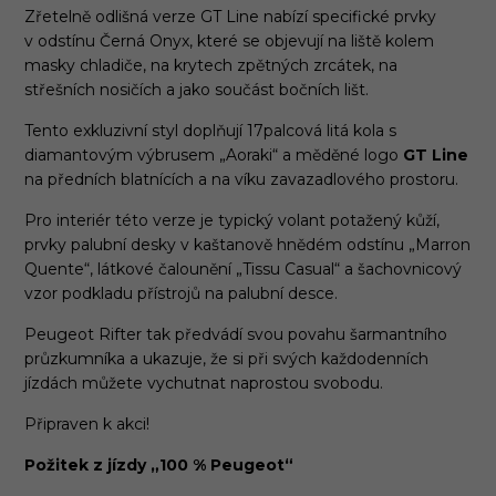
Zřetelně odlišná verze GT Line nabízí specifické prvky
v odstínu Černá Onyx, které se objevují na liště kolem
masky chladiče, na krytech zpětných zrcátek, na
střešních nosičích a jako součást bočních lišt.
Tento exkluzivní styl doplňují 17palcová litá kola s
diamantovým výbrusem „Aoraki“ a měděné logo
GT Line
na předních blatnících a na víku zavazadlového prostoru.
Pro interiér této verze je typický volant potažený kůží,
prvky palubní desky v kaštanově hnědém odstínu „Marron
Quente“, látkové čalounění „Tissu Casual“ a šachovnicový
vzor podkladu přístrojů na palubní desce.
Peugeot Rifter tak předvádí svou povahu šarmantního
průzkumníka a ukazuje, že si při svých každodenních
jízdách můžete vychutnat naprostou svobodu.
Připraven k akci!
Požitek z jízdy „100 % Peugeot“