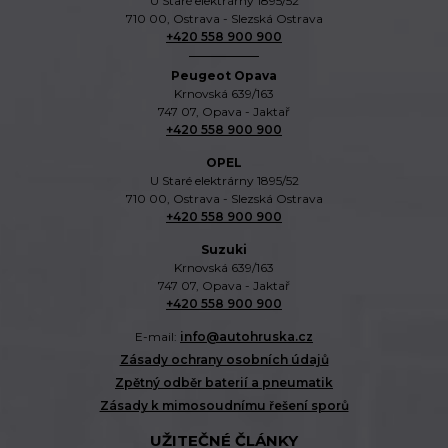
U Staré elektrárny 1895/52
710 00, Ostrava - Slezská Ostrava
+420 558 900 900
Peugeot Opava
Krnovská 639/163
747 07, Opava - Jaktař
+420 558 900 900
OPEL
U Staré elektrárny 1895/52
710 00, Ostrava - Slezská Ostrava
+420 558 900 900
Suzuki
Krnovská 639/163
747 07, Opava - Jaktař
+420 558 900 900
E-mail:
info@autohruska.cz
Zásady ochrany osobních údajů
Zpětný odběr baterií a pneumatik
Zásady k mimosoudnímu řešení sporů
UŽITEČNÉ ČLÁNKY