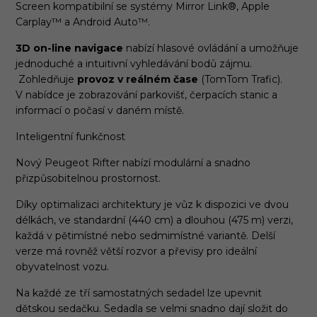
Screen kompatibilní se systémy Mirror Link®, Apple
Carplay™ a Android Auto™.
3D on-line navigace
nabízí hlasové ovládání a umožňuje
jednoduché a intuitivní vyhledávání bodů zájmu.
Zohledňuje
provoz v reálném čase
(TomTom Trafic).
V nabídce je zobrazování parkovišť, čerpacích stanic a
informací o počasí v daném místě.
Inteligentní funkčnost
Nový Peugeot Rifter nabízí modulární a snadno
přizpůsobitelnou prostornost.
Díky optimalizaci architektury je vůz k dispozici ve dvou
délkách, ve standardní (440 cm) a dlouhou (475 m) verzi,
každá v pětimístné nebo sedmimístné variantě. Delší
verze má rovněž větší rozvor a převisy pro ideální
obyvatelnost vozu.
Na každé ze tří samostatných sedadel lze upevnit
dětskou sedačku. Sedadla se velmi snadno dají složit do