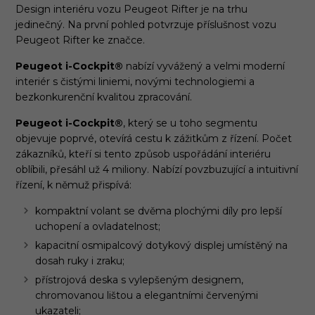
Design interiéru vozu Peugeot Rifter je na trhu
jedinečný. Na první pohled potvrzuje příslušnost vozu
Peugeot Rifter ke značce.
Peugeot i-Cockpit
®
nabízí vyvážený a velmi moderní
interiér s čistými liniemi, novými technologiemi a
bezkonkurenční kvalitou zpracování.
Peugeot i-Cockpit
®
, který se u toho segmentu
objevuje poprvé, otevírá cestu k zážitkům z řízení. Počet
zákazníků, kteří si tento způsob uspořádání interiéru
oblíbili, přesáhl už 4 miliony. Nabízí povzbuzující a intuitivní
řízení, k němuž přispívá:
kompaktní volant se dvěma plochými díly pro lepší
uchopení a ovladatelnost;
kapacitní osmipalcový dotykový displej umístěný na
dosah ruky i zraku;
přístrojová deska s vylepšeným designem,
chromovanou lištou a elegantními červenými
ukazateli;