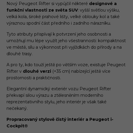
Nový Peugeot Rifter si vypůjčil některé
designové a
funkční vlastnosti ze světa SUV
: vyšší světlou výšku,
velká kola, široké prahové lišty, velké oblouky kol a také
výraznou spodní část předního i zadního nárazníku.
Tyto atributy přispívají k potvrzení jeho osobnosti a
umožňují mu lépe využít jeho všestrannosti: kompaktnost
ve městě, sílu a výkonnost při vyjížďkách do přírody a na
dlouhé trasy.
A pro ty, kdo touží ještě po větším voze, existuje Peugeot
Rifter v
dlouhé verzi
(+35 cm) nabízející ještě více
prostornosti a praktičnosti.
Elegantní dynamický exteriér vozu Peugeot Rifter
překvapí silou výrazu a ztělesněním moderního
reprezentativního stylu, jeho interiér je však také
nečekaný.
Propracovaný stylově čistý interiér a Peugeot i-
Cockpit
®