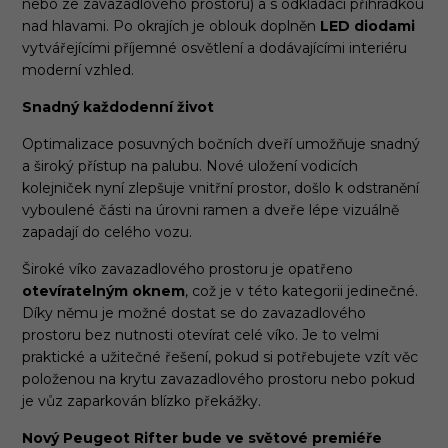
nebo ze zavazadlového prostoru) a s odkládací přihrádkou
nad hlavami. Po okrajích je oblouk doplněn
LED diodami
vytvářejícími příjemné osvětlení a dodávajícími interiéru
moderní vzhled.
Snadný každodenní život
Optimalizace posuvných bočních dveří umožňuje snadný
a široký přístup na palubu. Nové uložení vodicích
kolejniček nyní zlepšuje vnitřní prostor, došlo k odstranění
vyboulené části na úrovni ramen a dveře lépe vizuálně
zapadají do celého vozu.
Široké víko zavazadlového prostoru je opatřeno
otevíratelným oknem
, což je v této kategorii jedinečné.
Díky němu je možné dostat se do zavazadlového
prostoru bez nutnosti otevírat celé víko. Je to velmi
praktické a užitečné řešení, pokud si potřebujete vzít věc
položenou na krytu zavazadlového prostoru nebo pokud
je vůz zaparkován blízko překážky.
Nový Peugeot Rifter bude ve světové premiéře