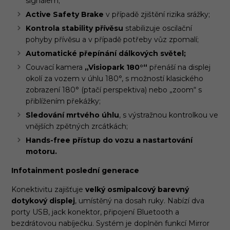
signálem;
Active Safety Brake
v případě zjištění rizika srážky;
Kontrola stability přívěsu
stabilizuje oscilační
pohyby přívěsu a v případě potřeby vůz zpomalí;
Automatické přepínání dálkových světel;
Couvací kamera
„Visiopark 180°“
přenáší na displej
okolí za vozem v úhlu 180°, s možností klasického
zobrazení 180° (ptačí perspektiva) nebo „zoom“ s
přiblížením překážky;
Sledování mrtvého úhlu
, s výstražnou kontrolkou ve
vnějších zpětných zrcátkách;
Hands-free přístup do vozu a nastartování
motoru.
Infotainment poslední generace
Konektivitu zajišťuje
velký osmipalcový barevný
dotykový displej
, umístěný na dosah ruky. Nabízí dva
porty USB, jack konektor, připojení Bluetooth a
bezdrátovou nabíječku. Systém je doplněn funkcí Mirror