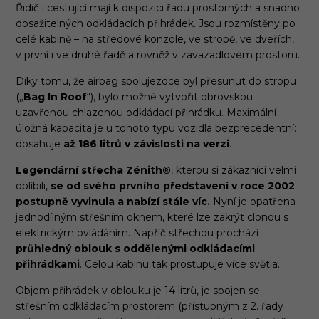
Řidič i cestující mají k dispozici řadu prostorných a snadno
dosažitelných odkládacích přihrádek. Jsou rozmístěny po
celé kabině – na středové konzole, ve stropě, ve dveřích,
v první i ve druhé řadě a rovněž v zavazadlovém prostoru.
Díky tomu, že airbag spolujezdce byl přesunut do stropu
(„
Bag In Roof
“), bylo možné vytvořit obrovskou
uzavřenou chlazenou odkládací přihrádku. Maximální
úložná kapacita je u tohoto typu vozidla bezprecedentní:
dosahuje
a
ž
186 litr
ů
v z
á
vislosti na verzi
.
Legendární střecha Zénith®
, kterou si zákazníci velmi
oblíbili,
se od svého prvního představení v roce 2002
postupně vyvinula a nabízí stále víc.
Nyní je opatřena
jednodílným střešním oknem, které lze zakrýt clonou s
elektrickým ovládáním. Napříč střechou prochází
průhledný oblouk s oddělenými odkládacími
přihrádkami
. Celou kabinu tak prostupuje více světla.
Objem přihrádek v oblouku je 14 litrů, je spojen se
střešním odkládacím prostorem (přístupným z 2. řady