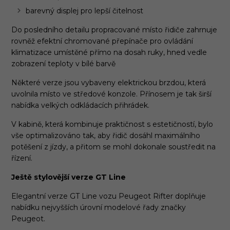
barevný displej pro lepší čitelnost
Do posledního detailu propracované místo řidiče zahrnuje
rovněž efektní chromované přepínače pro ovládání
klimatizace umístěné přímo na dosah ruky, hned vedle
zobrazení teploty v bílé barvě
Některé verze jsou vybaveny elektrickou brzdou, která
uvolnila místo ve středové konzole. Přínosem je tak širší
nabídka velkých odkládacích přihrádek.
V kabině, která kombinuje praktičnost s estetičností, bylo
vše optimalizováno tak, aby řidič dosáhl maximálního
potěšení z jízdy, a přitom se mohl dokonale soustředit na
řízení.
Ještě stylovější verze GT Line
Elegantní verze GT Line vozu Peugeot Rifter doplňuje
nabídku nejvyšších úrovní modelové řady značky
Peugeot.