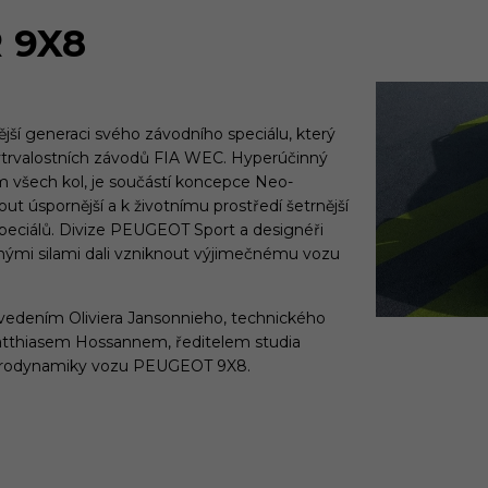
 9X8
ší generaci svého závodního speciálu, který
vytrvalostních závodů FIA WEC. Hyperúčinný
 všech kol, je součástí koncepce Neo-
 úspornější a k životnímu prostředí šetrnější
speciálů. Divize PEUGEOT Sport a designéři
enými silami dali vzniknout výjimečnému vozu
d vedením Oliviera Jansonnieho, technického
Matthiasem Hossannem, ředitelem studia
aerodynamiky vozu PEUGEOT 9X8.