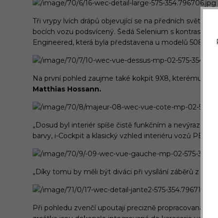
Tři vrypy lvích drápů objevující se na předních světlo
bocích vozu podsvícený. Šedá Selenium s kontrastními 
Engineered, která byla představena u modelů 508 PS
Na první pohled zaujme také kokpit 9X8, kterému desig
Matthias Hossann.
„Dosud byl interiér spíše čistě funkčním a nevýrazným 
barvy, i-Cockpit a klasický vzhled interiéru vozů PEUG
„Díky tomu by měli být diváci při vysílání záběrů z o
Při pohledu zvenčí upoutají precizně propracovaná kol