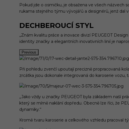
Pokud jde o osmičku, je obsažena ve všech názvech 
rukama stejného týmu vývojářů a designérů, jenž da
DECHBEROUCÍ STYL
„Znám kvalitu práce a inovace divizí PEUGEOT Design
identity značky a elegantních inovativních linií je napro
Previous
Při pohledu zvenčí upoutají precizně propracovaná kol
zrcátka jsou dokonale integrovaná do karoserie vozu, 
„Jako vždy u značky PEUGEOT byla základem naší práce
který se mírně naklání dopředu. Obecně lze říci, že PEU
dynamiky.“
Kromě tvaru karoserie a celkového vzhledu pracoval t