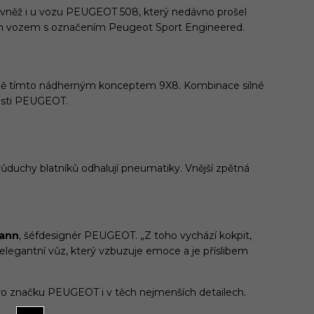
vněž i u vozu PEUGEOT 508, který nedávno prošel
ním vozem s označením Peugeot Sport Engineered.
t mě tímto nádherným konceptem 9X8. Kombinace silné
nosti PEUGEOT.
růduchy blatníků odhalují pneumatiky. Vnější zpětná
sann
, šéfdesignér PEUGEOT. „Z toho vychází kokpit,
a elegantní vůz, který vzbuzuje emoce a je příslibem
pro značku PEUGEOT i v těch nejmenších detailech.