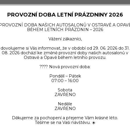
metech i zadních světlech jsou charakteristickým identifikátorem 
PROVOZNÍ DOBA LETNÍ PRÁZDNINY 2026
zelenožlutými prvky v barvě Kryptonite je použita na karoserii 
PROVOZNÍ DOBA NAŠICH AUTOSALONŮ V OSTRAVĚ A OPAV
E a 508 SW PSE.
BĚHEM LETNÍCH PRÁZDNIN – 2026
Vážení zákazníci,
néři evidentně věnovali velkou pozornost. „Chtěli jsme nabídnou
dovolujeme si Vás informovat, že v období od 29. 06. 2026 do 31.
08. 2026 dochází ke změně provozní doby našich autosalonů v
Ostravě a Opavě během letního provozu.
???? Nová provozní doba:
aspektem závodních vozů, bez jakékoliv identity značky. Kokpit js
Pondělí – Pátek
07:00 – 16:00
EOT.“
Sobota
ZAVŘENO
nboard kamer schopni PEUGEOT okamžitě identifikovat.“
Neděle
ZAVŘENO
Děkujeme za pochopení a přejeme Vám krásné léto.
Těšíme se na Vaši návštěvu. ☀️
a vhodně doplňující vyvážené a jasně strukturované boky vozu. P