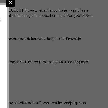
vozů PEUGEOT. Nový znak s hlavou lva je na přídi a na
i v kokpitu a odkazuje na novou koncepci Peugeot Sport
Ě
t opravdu specifickou verzi kokpitu,“ zdůrazňuje
me tedy oživili tím, že jsme zde použili naše typické
růduchy blatníků odhalují pneumatiky. Vnější zpětná