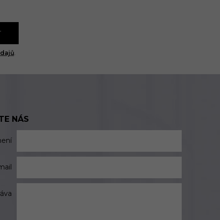
T
dajů
.
TE NÁS
mení
mail
ráva