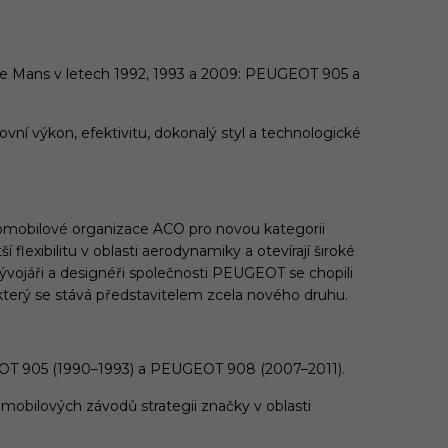
Le Mans v letech 1992, 1993 a 2009: PEUGEOT 905 a
 výkon, efektivitu, dokonalý styl a technologické
utomobilové organizace ACO pro novou kategorii
lexibilitu v oblasti aerodynamiky a otevírají široké
ývojáři a designéři společnosti PEUGEOT se chopili
, který se stává představitelem zcela nového druhu.
UGEOT 905 (1990–1993) a PEUGEOT 908 (2007–2011).
obilových závodů strategii značky v oblasti