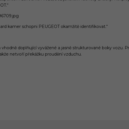
EOT.“
nboard kamer schopni PEUGEOT okamžitě identifikovat.“
a vhodně doplňující vyvážené a jasně strukturované boky vozu. P
takže netvoří překážku proudění vzduchu.