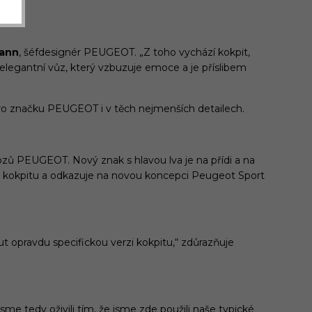
sann
, šéfdesignér PEUGEOT. „Z toho vychází kokpit,
a elegantní vůz, který vzbuzuje emoce a je příslibem
pro značku PEUGEOT i v těch nejmenších detailech.
vozů PEUGEOT. Nový znak s hlavou lva je na přídi a na
i v kokpitu a odkazuje na novou koncepci Peugeot Sport
t opravdu specifickou verzi kokpitu,“ zdůrazňuje
me tedy oživili tím, že jsme zde použili naše typické