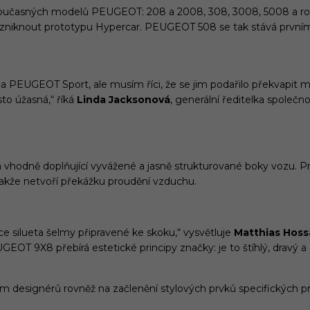
současných modelů PEUGEOT: 208 a 2008, 308, 3008, 5008 a ro
l vzniknout prototypu Hypercar. PEUGEOT 508 se tak stává prv
 a PEUGEOT Sport, ale musím říci, že se jim podařilo překvapi
sto úžasná,“ říká
Linda Jacksonová
, generální ředitelka společ
a vhodně doplňující vyvážené a jasně strukturované boky vozu. P
takže netvoří překážku proudění vzduchu.
 silueta šelmy připravené ke skoku,“ vysvětluje
Matthias Hos
GEOT 9X8 přebírá estetické principy značky: je to štíhlý, dravý 
ým designérů rovněž na začlenění stylových prvků specifických 