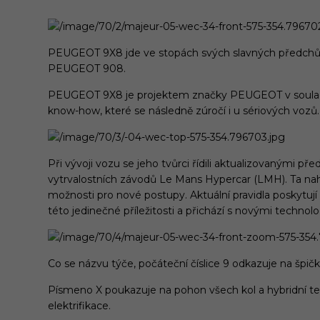
PEUGEOT 9X8 jde ve stopách svých slavných předchůdc
PEUGEOT 908.
PEUGEOT 9X8 je projektem značky PEUGEOT v souladu s
know-how, které se následně zúročí i u sériových vozů.
Při vývoji vozu se jeho tvůrci řídili aktualizovanými
vytrvalostních závodů Le Mans Hypercar (LMH). Ta nahraz
možnosti pro nové postupy. Aktuální pravidla poskytuj
této jedinečné příležitosti a přichází s novými technol
Co se názvu týče, počáteční číslice 9 odkazuje na šp
Písmeno X poukazuje na pohon všech kol a hybridní t
elektrifikace.