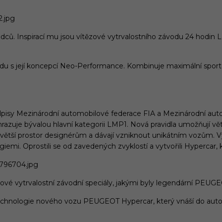
ů. Inspirací mu jsou vítězové vytrvalostního závodu 24 hodin 
 její koncepcí Neo-Performance. Kombinuje maximální sportovní
 předpisy Mezinárodní automobilové federace FIA a Mezinárodní a
uje bývalou hlavní kategorii LMP1. Nová pravidla umožňují větší f
í větší prostor designérům a dávají vzniknout unikátním vozům. V
ogiemi. Oprostili se od zavedených zvyklostí a vytvořili Hypercar
ičkové vytrvalostní závodní speciály, jakými byly legendární PE
echnologie nového vozu PEUGEOT Hypercar, který vnáší do autom