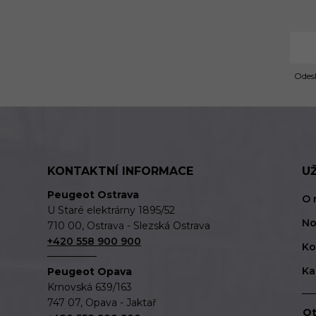
Odesl
KONTAKTNÍ INFORMACE
U
Peugeot Ostrava
O 
U Staré elektrárny 1895/52
No
710 00, Ostrava - Slezská Ostrava
+420 558 900 900
Ko
Ka
Peugeot Opava
Krnovská 639/163
747 07, Opava - Jaktař
Ot