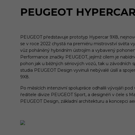
PEUGEOT HYPERCAR
PEUGEOT představuje prototyp Hypercar 9X8, nejnověj
se v roce 2022 chystá na premiéru mistrovství světa 
vůz poháněný hybridním ústrojím a vybavený pohonem
Performance značky PEUGEOT, jejímž cílem je nabídnout
pohon jak u běžných sériových vozů, tak u závodních 
studia PEUGEOT Design vyvinuli nebývalé úsilí a spoj
9X8.
Po měsících intenzivní spolupráce odhalili vývojáři po
ředitele divize PEUGEOT Sport, a designéři v čele s 
PEUGEOT Design, základní architekturu a koncepci 