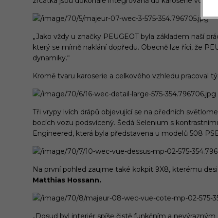
zrcátka jsou dokonale integrovaná do karoserie vozu, 
„Jako vždy u značky PEUGEOT byla základem naší práce
který se mírně naklání dopředu. Obecně lze říci, že PEU
dynamiky.“
Kromě tvaru karoserie a celkového vzhledu pracoval t
Tři vrypy lvích drápů objevující se na předních světlo
bocích vozu podsvícený. Šedá Selenium s kontrastními 
Engineered, která byla představena u modelů 508 PS
Na první pohled zaujme také kokpit 9X8, kterému desig
Matthias Hossann.
„Dosud byl interiér spíše čistě funkčním a nevýrazným 