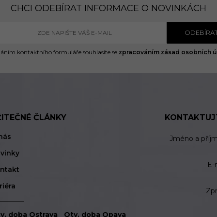
CHCI ODEBÍRAT INFORMACE O NOVINKÁCH
ODEBÍRA
áním kontaktního formuláře souhlasíte se
zpracováním zásad osobních ú
ŽITEČNÉ ČLÁNKY
KONTAKTUJ
nás
Jméno a příj
vinky
E-
ntakt
riéra
Zp
v. doba Ostrava
Otv. doba Opava