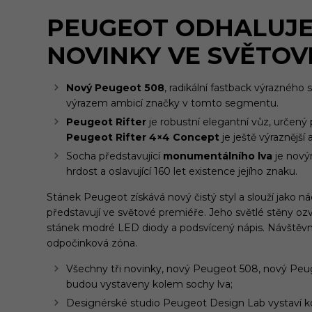
PEUGEOT ODHALUJE
NOVINKY VE SVĚTOV
Nový Peugeot 508
, radikální fastback výrazného s
výrazem ambicí značky v tomto segmentu.
Peugeot Rifter
je robustní elegantní vůz, určen
Peugeot Rifter 4×4 Concept
je ještě výraznějš
Socha představující
monumentálního lva
je nový
hrdost a oslavující 160 let existence jejího znaku.
Stánek Peugeot získává nový čistý styl a slouží jako ná
představují ve světové premiéře. Jeho světlé stěny ozv
stánek modré LED diody a podsvícený nápis. Návštěvn
odpočinková zóna.
Všechny tři novinky, nový Peugeot 508, nový Peu
budou vystaveny kolem sochy lva;
Designérské studio Peugeot Design Lab vystaví k