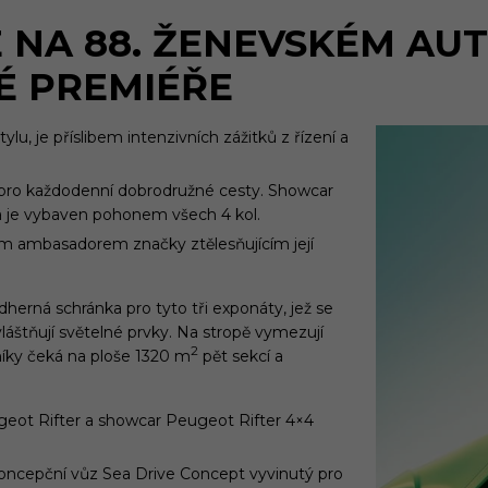
 NA 88. ŽENEVSKÉM AU
É PREMIÉŘE
tylu, je příslibem intenzivních zážitků z řízení a
ý pro každodenní dobrodružné cesty. Showcar
í a je vybaven pohonem všech 4 kol.
m ambasadorem značky ztělesňujícím její
dherná schránka pro tyto tři exponáty, jež se
láštňují světelné prvky. Na stropě vymezují
2
íky čeká na ploše 1320 m
pět sekcí a
geot Rifter a showcar Peugeot Rifter 4×4
oncepční vůz Sea Drive Concept vyvinutý pro