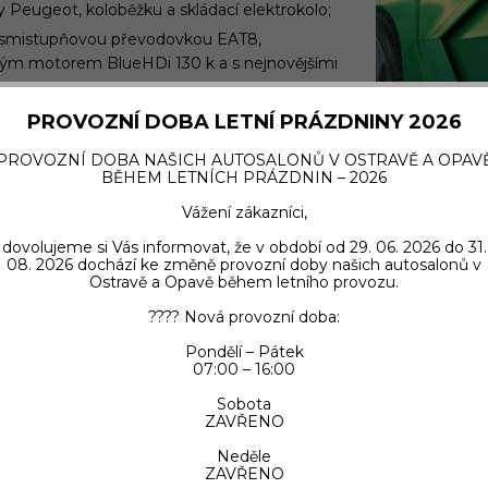
Peugeot, koloběžku a skládací elektrokolo;
 osmistupňovou převodovkou EAT8,
ým motorem BlueHDi 130 k a s nejnovějšími
rok 2018, 308 TCR a vozy 208 a 308 GTi by
PROVOZNÍ DOBA LETNÍ PRÁZDNINY 2026
serie;
PROVOZNÍ DOBA NAŠICH AUTOSALONŮ V OSTRAVĚ A OPAV
tínu Emerald Crystal.
BĚHEM LETNÍCH PRÁZDNIN – 2026
Vážení zákazníci,
dovolujeme si Vás informovat, že v období od 29. 06. 2026 do 31.
08. 2026 dochází ke změně provozní doby našich autosalonů v
Ostravě a Opavě během letního provozu.
???? Nová provozní doba:
Pondělí – Pátek
07:00 – 16:00
Sobota
ZAVŘENO
Neděle
ZAVŘENO