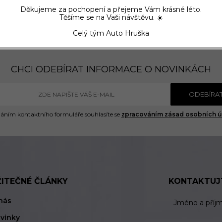
Děkujeme za pochopení a přejeme Vám krásné léto.
Těšíme se na Vaši návštěvu. ☀️
Celý tým Auto Hruška
CHCI ODEBÍRAT INFORMACE O NOVINKÁCH
ODEBÍRA
áním kontaktního formuláře souhlasíte se
zpracováním zásad osobních ú
ŽITEČNÉ ČLÁNKY
KONTAKTUJ
nás
Jméno a příj
vinky