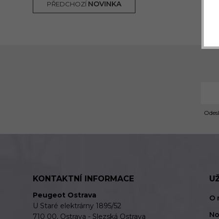
NOVINKA
PŘEDCHOZÍ
Odesl
KONTAKTNÍ INFORMACE
U
Peugeot Ostrava
O 
U Staré elektrárny 1895/52
No
710 00, Ostrava - Slezská Ostrava