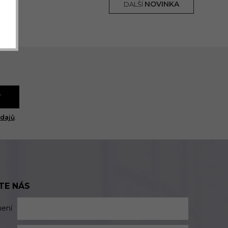
NOVINKA
DALŠÍ
T
dajů
.
TE NÁS
mení