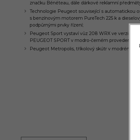
značku Bénéteau, dále dárkové reklamní předměty 
Technologie Peugeot související s automatickou
s benzínovým motorem PureTech 225 k a dieselov
podpůrnými prvky řízení;
Peugeot Sport vystaví vůz 208 WRX ve verzi pro 
PEUGEOT SPORT v modro-černém provedení karo
Peugeot Metropolis, tříkolový skútr v modrém ods