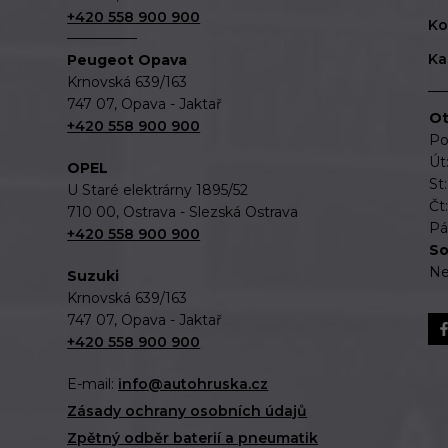
+420 558 900 900
Ko
Ka
Peugeot Opava
Krnovská 639/163
747 07, Opava - Jaktař
Ot
+420 558 900 900
Po
Út
OPEL
St
U Staré elektrárny 1895/52
Čt
710 00, Ostrava - Slezská Ostrava
Pá
+420 558 900 900
So
Ne
Suzuki
Krnovská 639/163
747 07, Opava - Jaktař
+420 558 900 900
E-mail:
info@autohruska.cz
Zásady ochrany osobních údajů
Zpětný odběr baterií a pneumatik