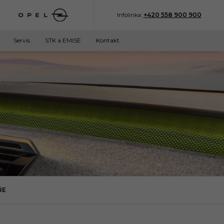
+420 558 900 900
Infolinka:
Servis
STK a EMISE
Kontakt
ŘE