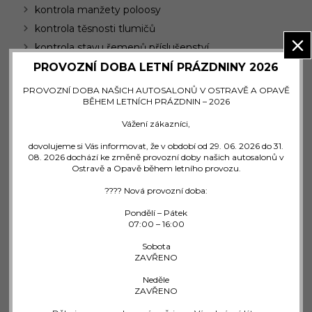
kontrola manžety poloosy
kontrola těsnosti tlumičů
kontrola stavu řemenů příslušenství
kontrola hladiny chladicí kapaliny
PROVOZNÍ DOBA LETNÍ PRÁZDNINY 2026
kontrola hladiny brzdové kapaliny
PROVOZNÍ DOBA NAŠICH AUTOSALONŮ V OSTRAVĚ A OPAVĚ
BĚHEM LETNÍCH PRÁZDNIN – 2026
kontrola kapaliny v posilovači řízení
kontrola hladiny motorového oleje
Vážení zákazníci,
kontrola stavu nabití baterie přístrojem Midtronics
dovolujeme si Vás informovat, že v období od 29. 06. 2026 do 31.
08. 2026 dochází ke změně provozní doby našich autosalonů v
kontrola platnosti technické prohlídky a emisí
Ostravě a Opavě během letního provozu.
Užijte si zimu bez starostí !
???? Nová provozní doba:
Akce platí do 30. 11. 2019. Objednat servis
zde
.
Pondělí – Pátek
07:00 – 16:00
Sobota
ZAVŘENO
KONTAKTUJTE OPAVU
Neděle
ZAVŘENO
Jan Eszler