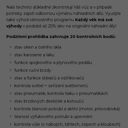
Naši technici důkladně zkontrolují Váš vůz a v případě
potřeby zajistí odbornou výměnu náhradních dílů. Využijte
také výhod věrnostního programu
Každý věk má své
výhody
v podobě až 25% slev na originální náhradní díly!
Podzimní prohlídka zahrnuje 20 kontrolních bodů:
stav oken a čelního skla
stav karoserie a laku
funkce spojkového a plynového pedálu
funkce ruční brzdy
stav a funkce stěračů a ostřikovačů
kontrola světel + seřízení světlometů
stav pneumatik, kontrola tlaku v pneumatikách
stav brzdových destiček a kotoučů
kontrola těsnosti potrubí a skříní (motor, převodovka)
těsnost výfukového potrubí a upevnění
kontrola vůle (v nábojích, táhlech, čepech a kloubech)