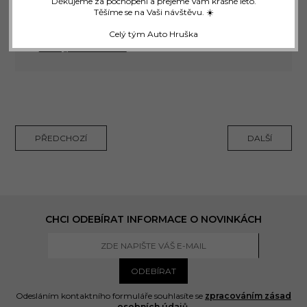
Děkujeme za pochopení a přejeme Vám krásné léto.
Přijímací technik
Těšíme se na Vaši návštěvu. ☀️
+420 553 609 989
Celý tým Auto Hruška
+420 774 714 133
eszler@autohruska.cz
PŘEDCHOZÍ
DALŠÍ
CHCI ODEBÍRAT INFORMACE O NOVINKÁCH
ODEBÍRAT
Odesláním kontaktního formuláře souhlasíte se
zpracováním zásad
osobních údajů
.