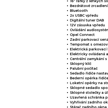
16“ ráfky z lehkých sli
Bezdrátové zrcadlen
Bluetooth
2x USBC vpředu
Digitální tuner DAB
12V zásuvka vpředu
Ovládání audiosysté
Opel Connect
Zadní parkovací sen
Tempomat s omezova
Elektrická parkovací
Elektricky ovládaná 
Centrální zamykání 
Sklopný klíč
Palubní počítač
Sedadlo řidiče nasta
Bederní opěrka řidič
Loketní opěrky na st
Sklopné sedadlo spo
Sklopné stolečky a úl
Uzavřená schránka p
Vyhřívání zadního o
Stěrač zadního okna