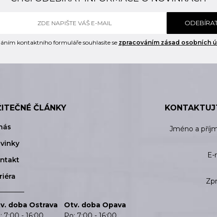
ODEBÍRA
áním kontaktního formuláře souhlasíte se
zpracováním zásad osobních ú
ŽITEČNÉ ČLÁNKY
KONTAKTUJ
nás
Jméno a příj
vinky
E-
ntakt
riéra
Zp
v. doba Ostrava
Otv. doba Opava
: 7:00 - 16:00
Po: 7:00 - 16:00