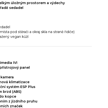
velkým úložným prostorem a výdechy
 řadě sedadel
edadel
místa pod stěrači a okraj skla na straně řidiče)
tažený vegan kůží
imedia IVI
 přístrojový panel
í kamera
ová klimatizace
ační systém ESP Plus
m brzd (ABS)
 do kopce
ním z jízdního pruhu
vních značek