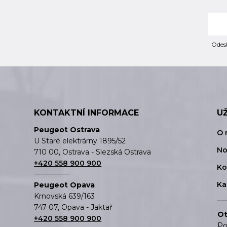
Odesl
KONTAKTNÍ INFORMACE
U
Peugeot Ostrava
O 
U Staré elektrárny 1895/52
No
710 00, Ostrava - Slezská Ostrava
+420 558 900 900
Ko
Ka
Peugeot Opava
Krnovská 639/163
747 07, Opava - Jaktař
Ot
+420 558 900 900
Po