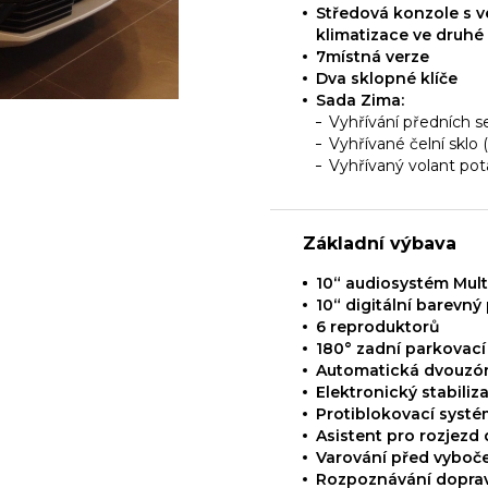
Středová konzole s 
klimatizace ve druhé
7místná verze
Dva sklopné klíče
Sada Zima:
Vyhřívání předních s
Vyhřívané čelní sklo (
Vyhřívaný volant po
Základní výbava
10“ audiosystém Mult
10“ digitální barevný
6 reproduktorů
180° zadní parkovac
Automatická dvouzón
Elektronický stabiliz
Protiblokovací systé
Asistent pro rozjezd
Varování před vyboče
Rozpoznávání dopra