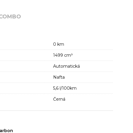
 COMBO
0 km
1499 cm³
Automatická
Nafta
5,6 l/100km
Černá
Karbon