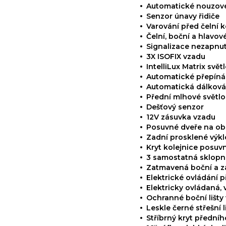
Automatické nouzové
Senzor únavy řidiče
Varování před čelní ko
Čelní, boční a hlavov
Signalizace nezapnu
3X ISOFIX vzadu
IntelliLux Matrix svě
Automatické přepínán
Automatická dálková
Přední mlhové světl
Dešťový senzor
12V zásuvka vzadu
Posuvné dveře na ob
Zadní prosklené výk
Kryt kolejnice posuv
3 samostatná sklopn
Zatmavená boční a z
Elektrické ovládání 
Elektricky ovládaná,
Ochranné boční lišty 
Leskle černé střešní l
Stříbrný kryt přední