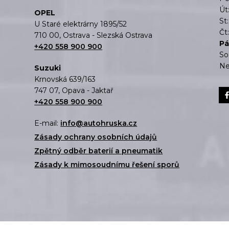
Út
OPEL
St
U Staré elektrárny 1895/52
Čt
710 00, Ostrava - Slezská Ostrava
Pá
+420 558 900 900
So
Ne
Suzuki
Krnovská 639/163
747 07, Opava - Jaktař
+420 558 900 900
E-mail:
info@autohruska.cz
Zásady ochrany osobních údajů
Zpětný odběr baterií a pneumatik
Zásady k mimosoudnímu řešení sporů