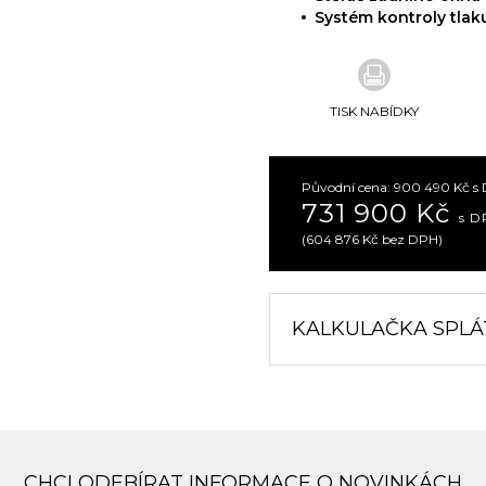
Systém kontroly tla
TISK NABÍDKY
Původní cena: 900 490 Kč s
731 900 Kč
s D
(604 876 Kč bez DPH)
KALKULAČKA SPLÁ
CHCI ODEBÍRAT INFORMACE O NOVINKÁCH