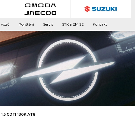
 vozů
Pojištění
Servis
STK a EMISE
Kontakt
1.5 CDTI 130K AT8