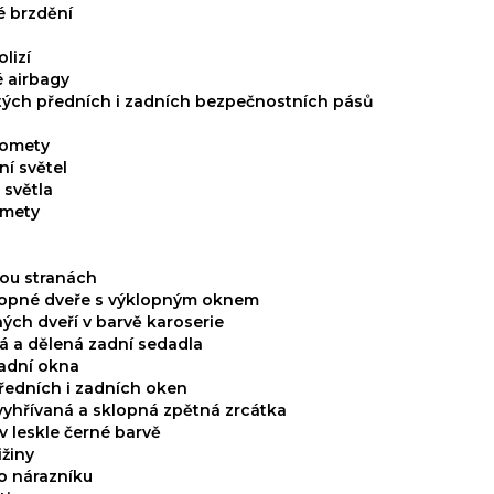
 brzdění
lizí
é airbagy
tých předních i zadních bezpečnostních pásů
tlomety
í světel
 světla
omety
ou stranách
lopné dveře s výklopným oknem
ných dveří v barvě karoserie
á a dělená zadní sedadla
adní okna
předních i zadních oken
 vyhřívaná a sklopná zpětná zrcátka
v leskle černé barvě
ižiny
ho nárazníku