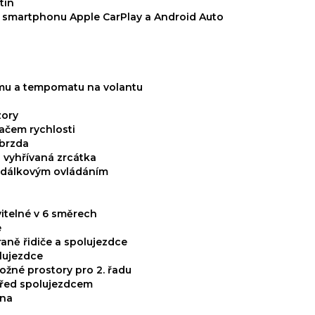
tin
í smartphonu Apple CarPlay a Android Auto
mu a tempomatu na volantu
zory
čem rychlosti
 brzda
a vyhřívaná zrcátka
s dálkovým ovládáním
vitelné v 6 směrech
e
raně řidiče a spolujezdce
lujezdce
ožné prostory pro 2. řadu
řed spolujezdcem
kna