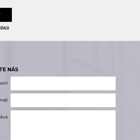
T
dajů
.
TE NÁS
mení
mail
ráva