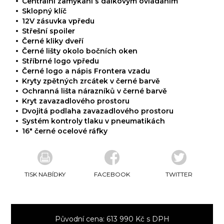
Centrální zamykání s dálkovým ovládáním
Sklopný klíč
12V zásuvka vpředu
Střešní spoiler
Černé kliky dveří
Černé lišty okolo bočních oken
Stříbrné logo vpředu
Černé logo a nápis Frontera vzadu
Kryty zpětných zrcátek v černé barvě
Ochranná lišta nárazníků v černé barvě
Kryt zavazadlového prostoru
Dvojitá podlaha zavazadlového prostoru
Systém kontroly tlaku v pneumatikách
16" černé ocelové ráfky
TISK NABÍDKY
FACEBOOK
TWITTER
Původní cena: 613 990 Kč s DPH