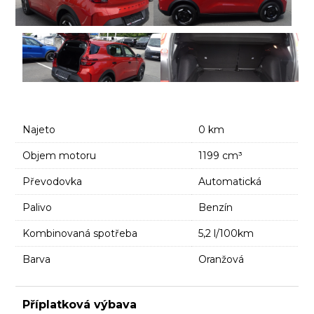
Najeto
0 km
Objem motoru
1199 cm³
Převodovka
Automatická
Palivo
Benzín
Kombinovaná spotřeba
5,2 l/100km
Barva
Oranžová
Příplatková výbava