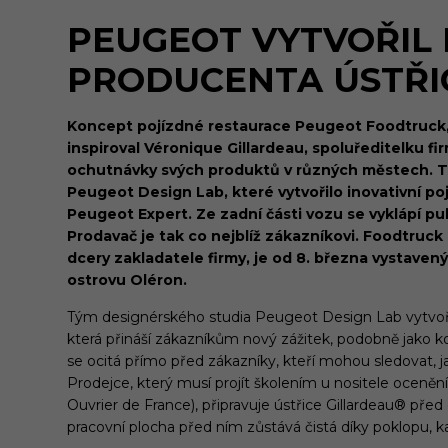
PEUGEOT VYTVOŘIL
PRODUCENTA ÚSTŘI
Koncept pojízdné restaurace Peugeot Foodtruck, „
inspiroval Véronique Gillardeau, spoluředitelku fi
ochutnávky svých produktů v různých městech. T
Peugeot Design Lab, které vytvořilo inovativní po
Peugeot Expert. Ze zadní části vozu se vyklápí pul
Prodavač je tak co nejblíž zákazníkovi. Foodtruc
dcery zakladatele firmy, je od 8. března vystave
ostrovu Oléron.
Tým designérského studia Peugeot Design Lab vytvořil 
která přináší zákazníkům nový zážitek, podobně jako 
se ocitá přímo před zákazníky, kteří mohou sledovat, ja
Prodejce, který musí projít školením u nositele ocenění
Ouvrier de France), připravuje ústřice Gillardeau® pře
pracovní plocha před ním zůstává čistá díky poklopu,