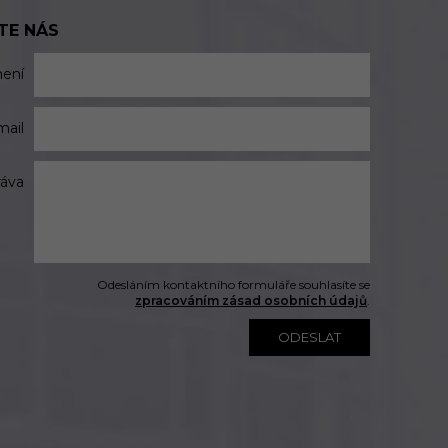
TE NÁS
mení
mail
ráva
Odesláním kontaktního formuláře souhlasíte se
zpracováním zásad osobních údajů
.
ODESLAT