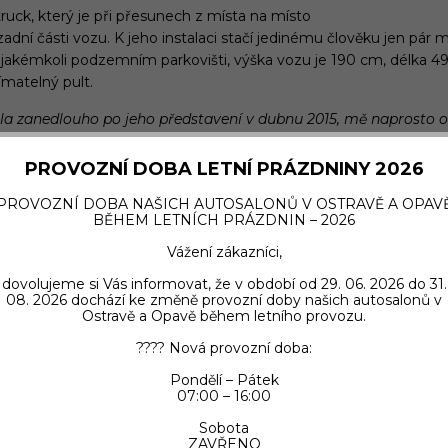
uck, který je při přesunech z místa na místo
 zadní části vozu. K jeho instalaci stačí jedinému člověku jen pá
v jakémkoli podzemním parkovišti, výška vozu je 190 cm, délka 4
ímatelný pult.
ěla zanedlouho po jeho představení v dubnu 2015, mě naprosto ok
Když budeme mít možnost našim klientům vysvětlovat, v čem t
PROVOZNÍ DOBA LETNÍ PRÁZDNINY 2026
e“ jako ambasadora značky Gillardeau. Jeho zařízení z nerezové 
PROVOZNÍ DOBA NAŠICH AUTOSALONŮ V OSTRAVĚ A OPAV
BĚHEM LETNÍCH PRÁZDNIN – 2026
llardeau®“ rostou 3–5 let na chráněných stanovištích. Jejich lastur
 příslibem plné chuti a jemného aromatu.
Vážení zákazníci,
jnosti 8. března při příležitosti Mezinárodního dne žen. K viděn
dovolujeme si Vás informovat, že v období od 29. 06. 2026 do 31.
08. 2026 dochází ke změně provozní doby našich autosalonů v
čtyř exemplářů této pojízdné restaurace.
Ostravě a Opavě během letního provozu.
???? Nová provozní doba:
Pondělí – Pátek
07:00 – 16:00
Sobota
ZAVŘENO