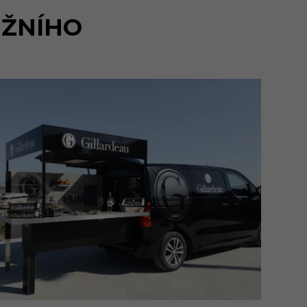
IŽNÍHO