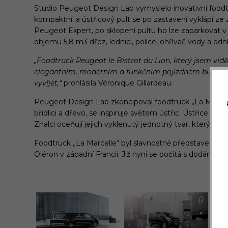
Studio Peugeot Design Lab vymyslelo inovativní foodtr
kompaktní, a ústřicový pult se po zastavení vyklápí ze
Peugeot Expert, po sklopení pultu ho lze zaparkovat 
objemu 5,8 m3 dřez, lednici, police, ohřívač vody a odn
„Foodtruck Peugeot le Bistrot du Lion, který jsem vid
elegantním, moderním a funkčním pojízdném butiku. 
vyvíjet,“
prohlásila Véronique Gillardeau.
Peugeot Design Lab zkoncipoval foodtruck „La Marcell
břidlici a dřevo, se inspiruje světem ústřic. Ústřice „Gi
Znalci oceňují jejich vyklenutý jednotný tvar, který je
Foodtruck „La Marcelle“ byl slavnostně představen veře
Oléron v západní Francii. Již nyní se počítá s dodáním 