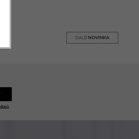
NOVINKA
DALŠÍ
T
dajů
.