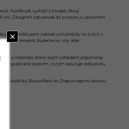
r minut. Foodtruck vychází z modelu Nový
96 cm. Designéři zabudovali do prostoru o užitečném
ouzlil. Chtěla jsem nabízet ochutnávky na trzích v
kví naše řemeslo, budeme se i my dále
oceli a materiálů, které svým vzhledem připomínají
Ě
y jsou vypalované laserem, což jim zaručuje exkluzivitu.
í je v městečku Bourcefranc‑le‑Chapus naproti ostrovu