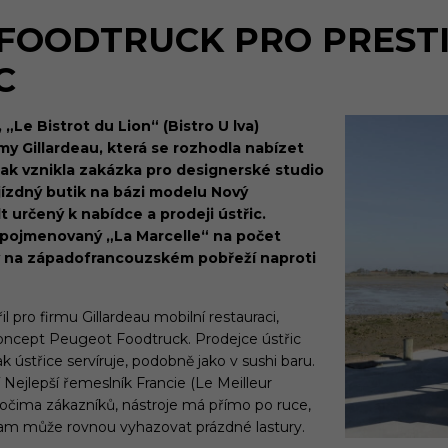
 FOODTRUCK PRO PREST
C
Le Bistrot du Lion“ (Bistro U lva)
rmy Gillardeau, která se rozhodla nabízet
ak vznikla zakázka pro designerské studio
jízdný butik na bázi modelu Nový
t určený k nabídce a prodeji ústřic.
k pojmenovaný „La Marcelle“ na počet
ný na západofrancouzském pobřeží naproti
pro firmu Gillardeau mobilní restauraci,
koncept Peugeot Foodtruck. Prodejce ústřic
k ústřice servíruje, podobně jako v sushi baru.
 Nejlepší řemeslník Francie (Le Meilleur
d očima zákazníků, nástroje má přímo po ruce,
 kam může rovnou vyhazovat prázdné lastury.