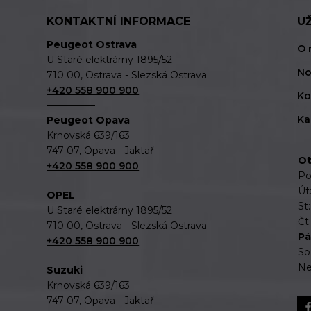
KONTAKTNÍ INFORMACE
U
Peugeot Ostrava
O 
U Staré elektrárny 1895/52
No
710 00, Ostrava - Slezská Ostrava
+420 558 900 900
Ko
Ka
Peugeot Opava
Krnovská 639/163
747 07, Opava - Jaktař
Ot
+420 558 900 900
Po
Út
OPEL
St
U Staré elektrárny 1895/52
Čt
710 00, Ostrava - Slezská Ostrava
Pá
+420 558 900 900
So
Ne
Suzuki
Krnovská 639/163
747 07, Opava - Jaktař