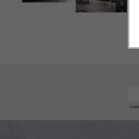
Odesl