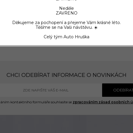
Neděle
ZAVŘENO
Děkujeme za pochopení a přejeme Vám krásné léto.
Těšíme se na Vaši návštěvu. ☀️
Celý tým Auto Hruška
CHCI ODEBÍRAT INFORMACE O NOVINKÁCH
ODEBÍRA
áním kontaktního formuláře souhlasíte se
zpracováním zásad osobních ú