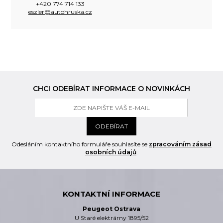
+420 774 714 133
eszler@autohruska.cz
CHCI ODEBÍRAT INFORMACE O NOVINKÁCH
ODEBÍRAT
Odesláním kontaktního formuláře souhlasíte se
zpracováním zásad
osobních údajů
.
KONTAKTNÍ INFORMACE
Peugeot Ostrava
U Staré elektrárny 1895/52