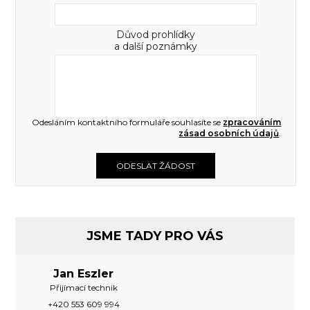
Důvod prohlídky
a další poznámky
Odesláním kontaktního formuláře souhlasíte se
zpracováním
zásad osobních údajů
.
ODESLAT ŽÁDOST
JSME TADY PRO VÁS
Jan Eszler
Přijímací technik
+420 553 609 994