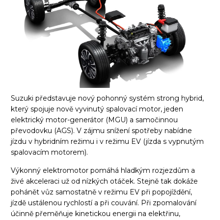
Suzuki představuje nový pohonný systém strong hybrid,
který spojuje nově vyvinutý spalovací motor, jeden
elektrický motor-generátor (MGU) a samočinnou
převodovku (AGS). V zájmu snížení spotřeby nabídne
jízdu v hybridním režimu i v režimu EV (jízda s vypnutým
spalovacím motorem).
Výkonný elektromotor pomáhá hladkým rozjezdům a
živé akceleraci už od nízkých otáček. Stejně tak dokáže
pohánět vůz samostatně v režimu EV při popojíždění,
jízdě ustálenou rychlostí a při couvání. Při zpomalování
účinně přeměňuje kinetickou energii na elektřinu,